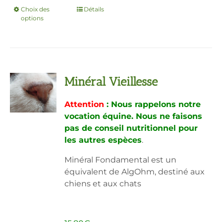
Choix des
Ce
Détails
options
produit
a
plusieurs
variations.
Les
Minéral Vieillesse
options
peuvent
Attention
: Nous rappelons notre
être
vocation équine. Nous ne faisons
choisies
pas de conseil nutritionnel pour
sur
les autres espèces
.
la
page
Minéral Fondamental est un
du
équivalent de AlgOhm, destiné aux
produit
chiens et aux chats