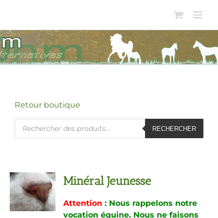
Passer
au
contenu
Retour boutique
Recherche
RECHERCHER
de
produits
Minéral Jeunesse
Attention
: Nous rappelons notre
vocation équine. Nous ne faisons