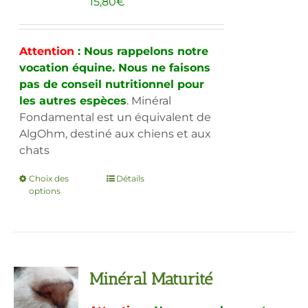
15,80
€
Attention
: Nous rappelons notre
vocation équine. Nous ne faisons
pas de conseil nutritionnel pour
les autres espèces
. Minéral
Fondamental est un équivalent de
AlgOhm, destiné aux chiens et aux
chats
Choix des
Ce
Détails
options
produit
a
plusieurs
variations.
Les
Minéral Maturité
options
peuvent