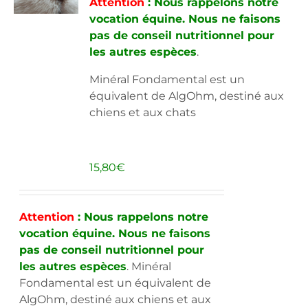
Attention
: Nous rappelons notre
être
vocation équine. Nous ne faisons
choisies
pas de conseil nutritionnel pour
sur
les autres espèces
.
la
page
Minéral Fondamental est un
du
équivalent de AlgOhm, destiné aux
produit
chiens et aux chats
15,80
€
Attention
: Nous rappelons notre
vocation équine. Nous ne faisons
pas de conseil nutritionnel pour
les autres espèces
. Minéral
Fondamental est un équivalent de
AlgOhm, destiné aux chiens et aux