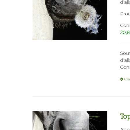
d’al
Prod
Cons
20,
Sout
d'al
Cons
Cho
To
Appo