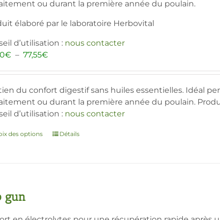
laitement ou durant la première année du poulain.
uit élaboré par le laboratoire Herbovital
eil d’utilisation :
nous contacter
Plage
80
€
–
77,55
€
de
prix :
20,80€
ien du confort digestif sans huiles essentielles. Idéal pe
à
laitement ou durant la première année du poulain. Produi
77,55€
eil d’utilisation :
nous contacter
ix des options
Ce
Détails
produit
a
plusieurs
variations.
Les
p gun
options
peuvent
rt en électrolytes pour une récupération rapide après 