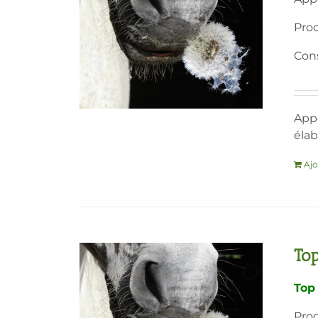
Prod
Cons
Appo
élab
Ajo
Top
Top
Prod