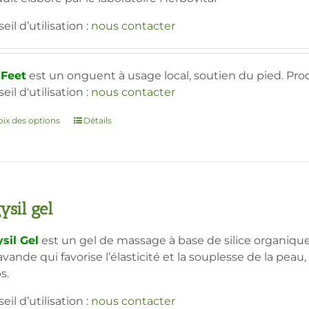
eil d’utilisation :
nous contacter
 Feet
est un onguent à usage local, soutien du pied. Prod
eil d'utilisation :
nous contacter
ix des options
Ce
Détails
produit
a
plusieurs
variations.
Les
ysil gel
options
peuvent
sil Gel
est un gel de massage à base de silice organique,
être
avande qui favorise l’élasticité et la souplesse de la peau
choisies
s.
sur
eil d’utilisation :
nous contacter
la