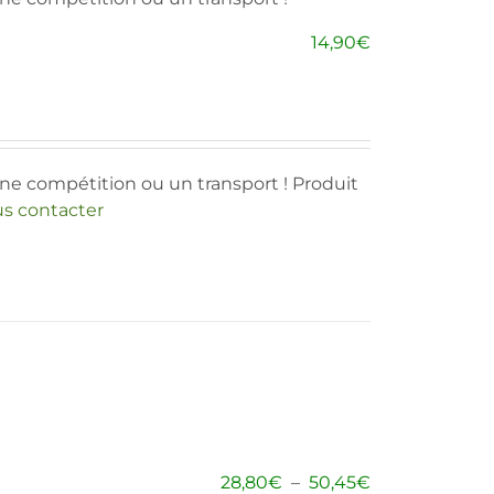
14,90
€
ne compétition ou un transport ! Produit
s contacter
Plage
28,80
€
–
50,45
€