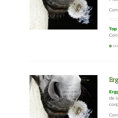
Cons
Top
Cons
Cho
Erg
Ergy
de l
corp
Cons