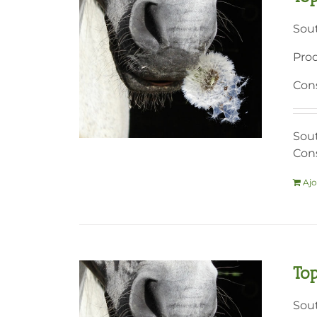
Sout
Prod
Cons
Sout
Cons
Ajo
To
Sout