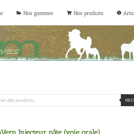
he
Nos gammes
Nos produits
Arti
he
REC
Vern Injecteur pâte (voie orale)