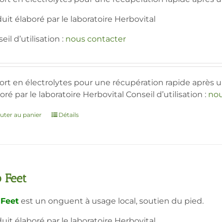
être
uit élaboré par le laboratoire Herbovital
choisies
sur
eil d’utilisation :
nous contacter
la
page
du
produit
rt en électrolytes pour une récupération rapide après u
oré par le laboratoire Herbovital Conseil d’utilisation :
nou
uter au panier
Détails
 Feet
 Feet
est un onguent à usage local, soutien du pied.
uit élaboré par le laboratoire Herbovital