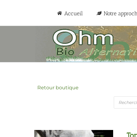
Passer
au
Accueil
Notre approc
contenu
Retour boutique
Recherc
de
produits
Top