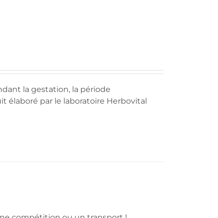
ndant la gestation, la période
t élaboré par le laboratoire Herbovital
une compétition ou un transport !