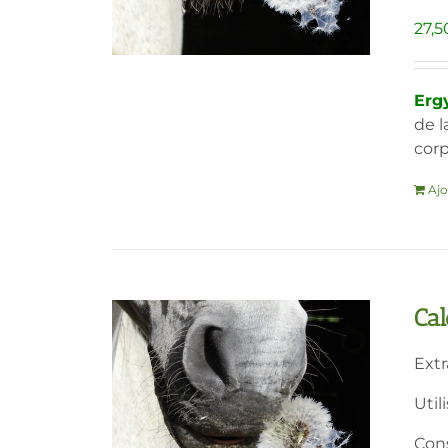
27,5
Ergy
de l
corp
Ajo
Cal
Extr
Util
Cons