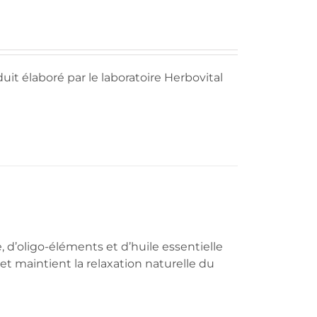
de
prix :
28,80€
à
50,45€
uit élaboré par le laboratoire Herbovital
 d’oligo-éléments et d’huile essentielle
, et maintient la relaxation naturelle du