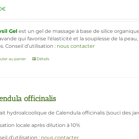
page
0
€
du
produit
sil Gel
est un gel de massage à base de silice organique,
avande qui favorise l'élasticité et la souplesse de la peau
s. Conseil d’utilisation :
nous contacter
uter au panier
Détails
endula officinalis
ait hydroalcoolique de Calendula officinalis (souci des jar
isation locale après dilution à 10%
eil d’utilisation :
nous contacter