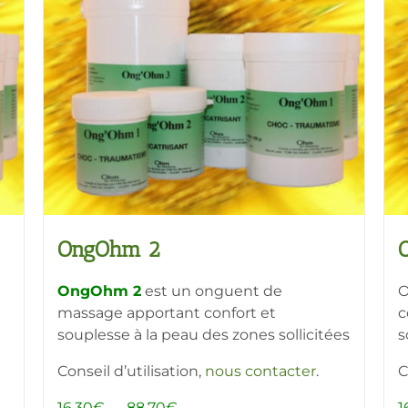
OngOhm 2
OngOhm 2
est un onguent de
O
massage apportant confort et
c
souplesse à la peau des zones sollicitées
s
Conseil d’utilisation,
nous contacter
.
C
Plage
16,30
€
–
88,70
€
1