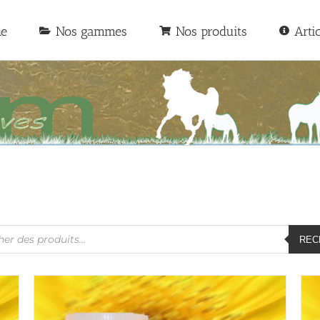
he
Nos gammes
Nos produits
Arti
he
REC