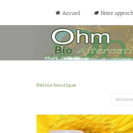
Passer
au
Accueil
Notre approc
contenu
Retour boutique
Recherc
de
produits