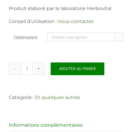
Produit élaboré par le laboratoire Herbovital
Conseil d’utilisation :
nous contacter
Contenance

AJOUTER AU PANIER
quantité
de
Top
Vern
Catégorie :
Et quelques autres
Liquide
Informations complémentaires