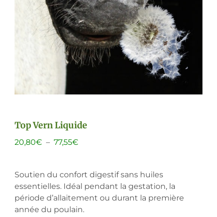
Top Vern Liquide
Plage
20,80
€
–
77,55
€
de
prix :
Soutien du confort digestif sans huiles
20,80€
essentielles. Idéal pendant la gestation, la
à
période d’allaitement ou durant la première
77,55€
année du poulain.