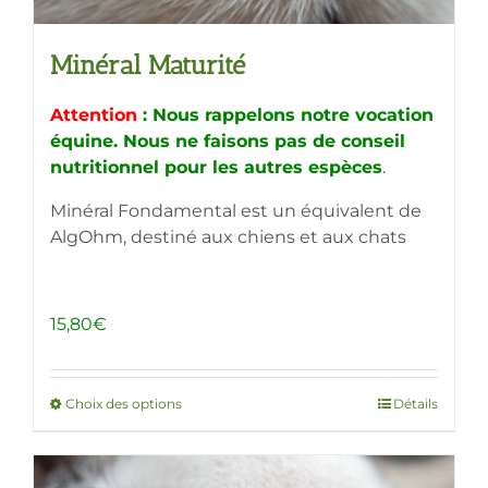
Minéral Maturité
Attention
: Nous rappelons notre vocation
équine. Nous ne faisons pas de conseil
nutritionnel pour les autres espèces
.
Minéral Fondamental est un équivalent de
AlgOhm, destiné aux chiens et aux chats
15,80
€
Choix des options
Ce
Détails
produit
a
plusieurs