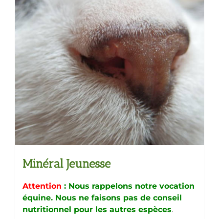
variations.
Les
options
peuvent
être
choisies
sur
la
page
du
produit
Minéral Jeunesse
Attention
: Nous rappelons notre vocation
équine. Nous ne faisons pas de conseil
nutritionnel pour les autres espèces
.