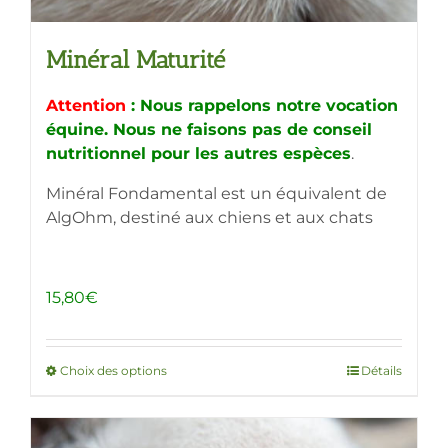
Minéral Maturité
Attention
: Nous rappelons notre vocation
équine. Nous ne faisons pas de conseil
nutritionnel pour les autres espèces
.
Minéral Fondamental est un équivalent de
AlgOhm, destiné aux chiens et aux chats
15,80
€
Choix des options
Ce
Détails
produit
a
plusieurs