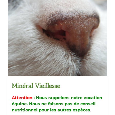
variations.
Les
options
peuvent
être
choisies
sur
la
page
du
produit
Minéral Vieillesse
Attention
: Nous rappelons notre vocation
équine. Nous ne faisons pas de conseil
nutritionnel pour les autres espèces
.