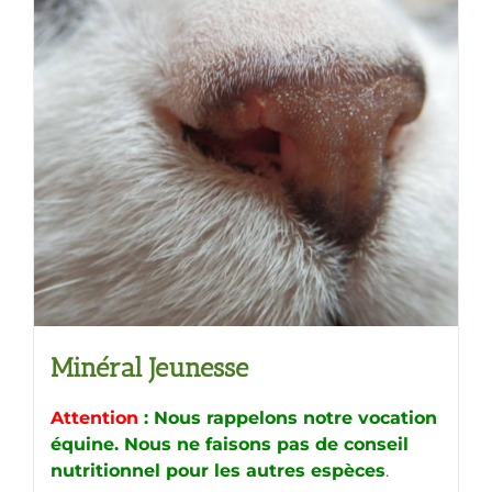
variations.
Les
options
peuvent
être
choisies
sur
la
page
du
produit
Minéral Jeunesse
Attention
: Nous rappelons notre vocation
équine. Nous ne faisons pas de conseil
nutritionnel pour les autres espèces
.