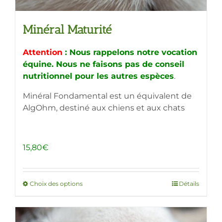
Minéral Maturité
Attention
: Nous rappelons notre vocation
équine. Nous ne faisons pas de conseil
nutritionnel pour les autres espèces
.
Minéral Fondamental est un équivalent de
AlgOhm, destiné aux chiens et aux chats
15,80
€
Choix des options
Ce
Détails
produit
a
plusieurs