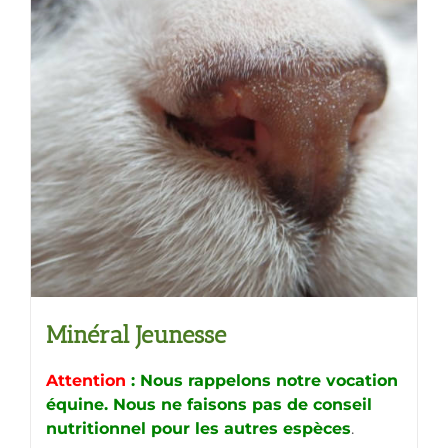
variations.
Les
options
peuvent
être
choisies
sur
la
page
du
produit
Minéral Jeunesse
Attention
: Nous rappelons notre vocation
équine. Nous ne faisons pas de conseil
nutritionnel pour les autres espèces
.