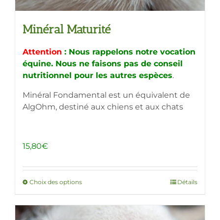
Minéral Maturité
Attention
: Nous rappelons notre vocation
équine. Nous ne faisons pas de conseil
nutritionnel pour les autres espèces
.
Minéral Fondamental est un équivalent de
AlgOhm, destiné aux chiens et aux chats
15,80
€
Choix des options
Ce
Détails
produit
a
plusieurs