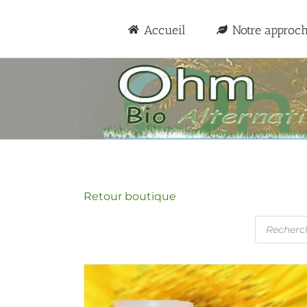
Passer
au
Accueil
Notre approc
contenu
Retour boutique
Recherc
de
produits