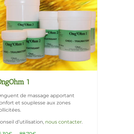
OngOhm 1
nguent de massage apportant
onfort et souplesse aux zones
ollicitées.
onseil d’utilisation,
nous contacter
.
Plage
6,30
€
–
88,70
€