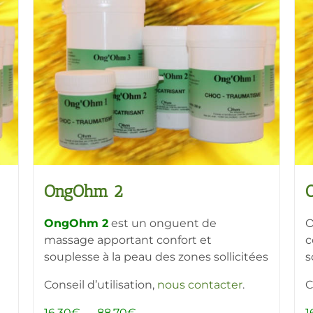
OngOhm 2
OngOhm 2
est un onguent de
O
massage apportant confort et
c
souplesse à la peau des zones sollicitées
s
Conseil d’utilisation,
nous contacter
.
C
Plage
16,30
€
–
88,70
€
1