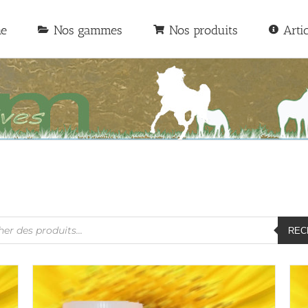
he
Nos gammes
Nos produits
Arti
he
REC