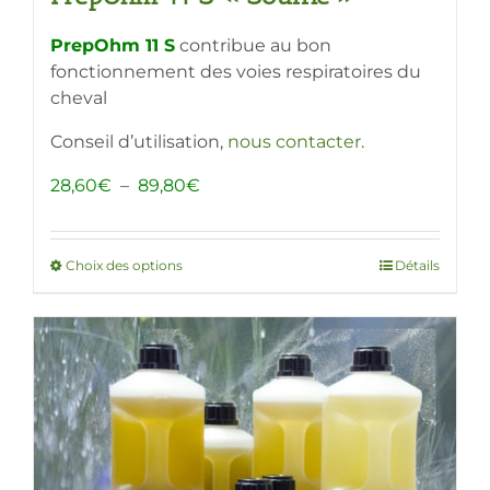
PrepOhm 11 S
contribue au bon
fonctionnement des voies respiratoires du
cheval
Conseil d’utilisation,
nous contacter
.
Plage
28,60
€
–
89,80
€
de
prix :
28,60€
Choix des options
Ce
Détails
à
produit
89,80€
a
plusieurs
variations.
Les
options
peuvent
être