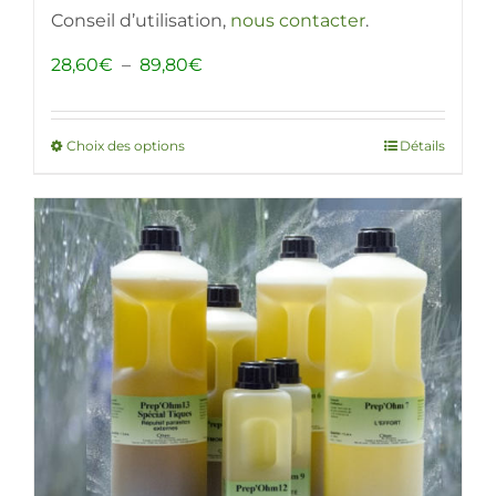
Conseil d’utilisation,
nous contacter
.
Plage
28,60
€
–
89,80
€
de
prix :
28,60€
Choix des options
Ce
Détails
à
produit
89,80€
a
plusieurs
variations.
Les
options
peuvent
être
choisies
sur
la
page
du