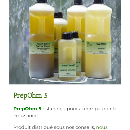
variations.
Les
options
peuvent
être
choisies
sur
la
page
du
produit
PrepOhm 5
PrepOhm 5
est conçu pour accompagner la
croissance.
Produit distribué sous nos conseils,
nous