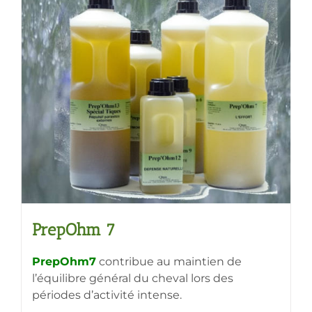
variations.
Les
options
peuvent
être
choisies
sur
la
page
du
produit
PrepOhm 7
PrepOhm7
contribue au maintien de
l’équilibre général du cheval lors des
périodes d’activité intense.