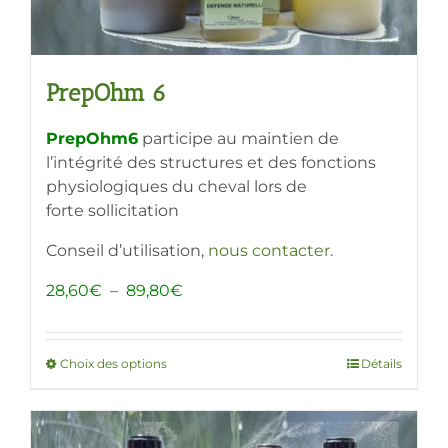
produit
PrepOhm 6
PrepOhm6
participe au maintien de
l’intégrité des structures et des fonctions
physiologiques du cheval lors de
forte sollicitation
Conseil d’utilisation,
nous contacter
.
Plage
28,60
€
–
89,80
€
de
prix :
28,60€
Choix des options
Ce
Détails
à
produit
89,80€
a
plusieurs