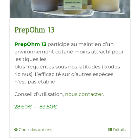
produit
PrepOhm 13
PrepOhm 13
participe au maintien d’un
environnement cutané moins attractif pour
les tiques les
plus fréquentes sous nos latitudes (Ixodes
ricinus). L’efficacité sur d’autres espèces
n’est pas établie
Conseil d’utilisation,
nous contacter
.
Plage
28,60
€
–
89,80
€
de
prix :
28,60€
Choix des options
Ce
Détails
à
produit