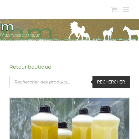
Passer
au
contenu
Retour boutique
Recherche
RECHERCHER
de
produits