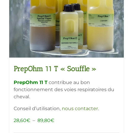
PrepOhm 11 T « Souffle »
PrepOhm 11 T
contribue au bon
fonctionnement des voies respiratoires du
cheval.
Conseil d’utilisation,
nous contacter
.
Plage
28,60
€
–
89,80
€
de