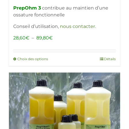
PrepOhm 3
contribue au maintien d’une
ossature fonctionnelle
Conseil d’utilisation,
nous contacter
.
Plage
28,60
€
–
89,80
€
de
prix :
28,60€
Choix des options
Ce
Détails
à
produit
89,80€
a
plusieurs
variations.
Les
options
peuvent
être
choisies
sur