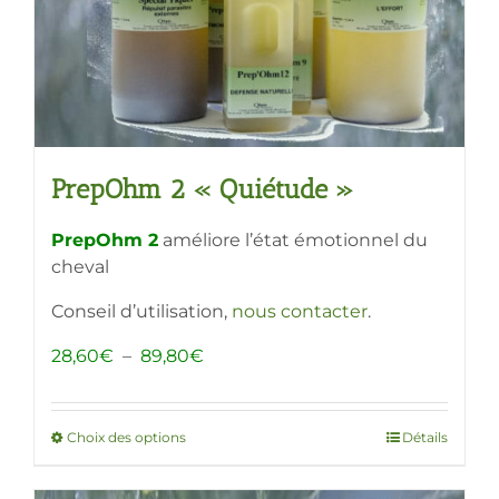
la
page
du
produit
PrepOhm 2 « Quiétude »
PrepOhm 2
améliore l’état émotionnel du
cheval
Conseil d’utilisation,
nous contacter
.
Plage
28,60
€
–
89,80
€
de
prix :
28,60€
Choix des options
Ce
Détails
à
produit
89,80€
a