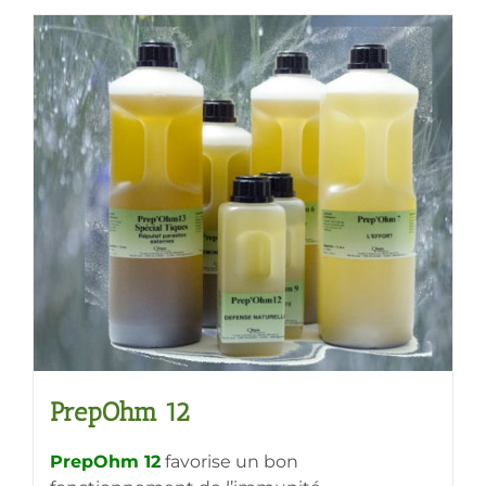
89,80€
a
plusieurs
variations.
Les
options
peuvent
être
choisies
sur
la
page
du
produit
PrepOhm 12
PrepOhm 12
favorise un bon