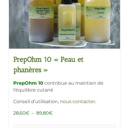
choisies
sur
la
page
du
produit
PrepOhm 10 « Peau et
phanères »
PrepOhm 10
contribue au maintien de
l’équilibre cutané
Conseil d’utilisation,
nous contacter
.
Plage
28,60
€
–
89,80
€
de
prix :