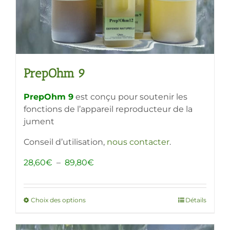
page
du
produit
PrepOhm 9
PrepOhm 9
est conçu pour soutenir les
fonctions de l’appareil reproducteur de la
jument
Conseil d’utilisation,
nous contacter
.
Plage
28,60
€
–
89,80
€
de
prix :
28,60€
Choix des options
Ce
Détails
à
produit
89,80€
a