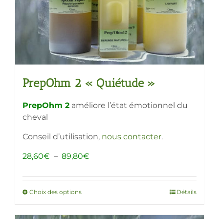
la
page
du
produit
PrepOhm 2 « Quiétude »
PrepOhm 2
améliore l’état émotionnel du
cheval
Conseil d’utilisation,
nous contacter
.
Plage
28,60
€
–
89,80
€
de
prix :
28,60€
Choix des options
Ce
Détails
à
produit
89,80€
a