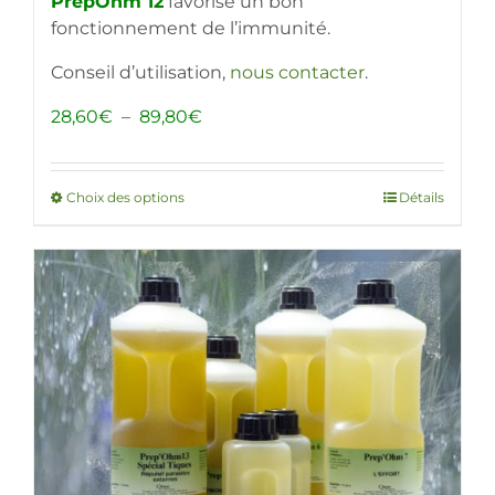
PrepOhm 12
favorise un bon
fonctionnement de l’immunité.
Conseil d’utilisation,
nous contacter
.
Plage
28,60
€
–
89,80
€
de
prix :
28,60€
Choix des options
Ce
Détails
à
produit
89,80€
a
plusieurs
variations.
Les
options
peuvent
être
choisies
sur
la