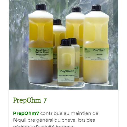
plusieurs
variations.
Les
options
peuvent
être
choisies
sur
la
page
du
produit
PrepOhm 7
PrepOhm7
contribue au maintien de
l’équilibre général du cheval lors des
périodes d’activité intense.