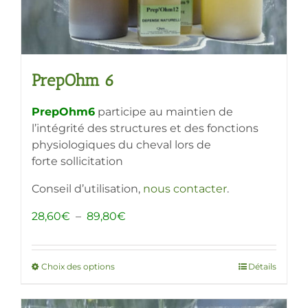
du
produit
PrepOhm 6
PrepOhm6
participe au maintien de
l’intégrité des structures et des fonctions
physiologiques du cheval lors de
forte sollicitation
Conseil d’utilisation,
nous contacter
.
Plage
28,60
€
–
89,80
€
de
prix :
28,60€
Choix des options
Ce
Détails
à
produit
89,80€
a