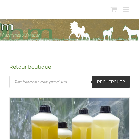
Passer
au
contenu
Retour boutique
Recherche
RECHERCHER
de
produits