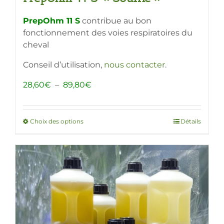
PrepOhm 11 S
contribue au bon
fonctionnement des voies respiratoires du
cheval
Conseil d’utilisation,
nous contacter
.
Plage
28,60
€
–
89,80
€
de
prix :
28,60€
Choix des options
Ce
Détails
à
produit
89,80€
a
plusieurs
variations.
Les
options
peuvent
être