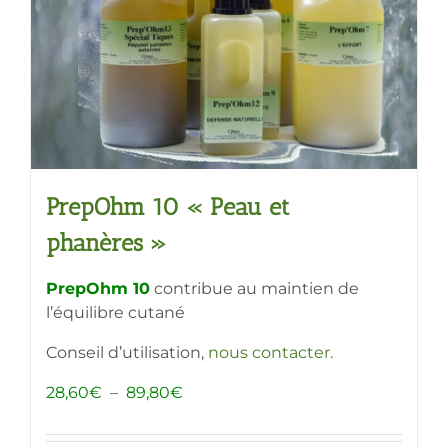
choisies
sur
la
page
du
produit
PrepOhm 10 « Peau et
phanères »
PrepOhm 10
contribue au maintien de
l’équilibre cutané
Conseil d’utilisation,
nous contacter
.
Plage
28,60
€
–
89,80
€
de
prix :