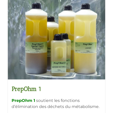
plusieurs
variations.
Les
options
peuvent
être
choisies
sur
la
page
du
produit
PrepOhm 1
PrepOhm 1
soutient les fonctions
d’élimination des déchets du métabolisme.