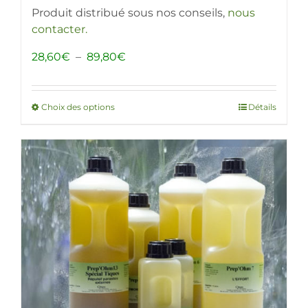
Produit distribué sous nos conseils,
nous
contacter
.
Plage
28,60
€
–
89,80
€
de
prix :
28,60€
Choix des options
Ce
Détails
à
produit
89,80€
a
plusieurs
variations.
Les
options
peuvent
être
choisies
sur
la
page