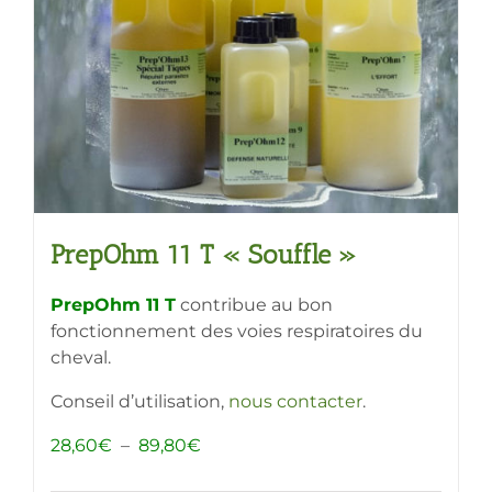
PrepOhm 11 T « Souffle »
PrepOhm 11 T
contribue au bon
fonctionnement des voies respiratoires du
cheval.
Conseil d’utilisation,
nous contacter
.
Plage
28,60
€
–
89,80
€
de