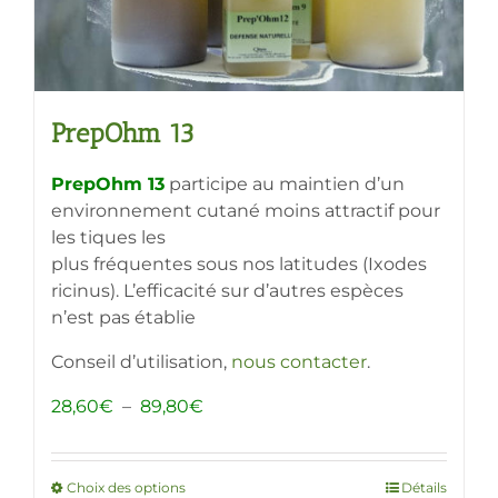
du
produit
PrepOhm 13
PrepOhm 13
participe au maintien d’un
environnement cutané moins attractif pour
les tiques les
plus fréquentes sous nos latitudes (Ixodes
ricinus). L’efficacité sur d’autres espèces
n’est pas établie
Conseil d’utilisation,
nous contacter
.
Plage
28,60
€
–
89,80
€
de
prix :
28,60€
Choix des options
Ce
Détails