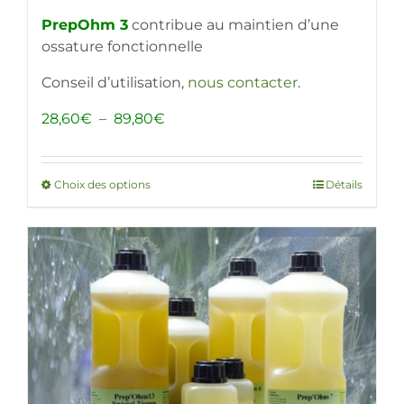
PrepOhm 3
contribue au maintien d’une
ossature fonctionnelle
Conseil d’utilisation,
nous contacter
.
Plage
28,60
€
–
89,80
€
de
prix :
28,60€
Choix des options
Ce
Détails
à
produit
89,80€
a
plusieurs
variations.
Les
options
peuvent
être
choisies
sur