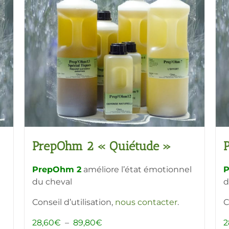
être
choisies
sur
la
page
du
produit
PrepOhm 2 « Quiétude »
PrepOhm 2
améliore l’état émotionnel
P
du cheval
d
Conseil d’utilisation,
nous contacter
.
C
Plage
28,60
€
–
89,80
€
2