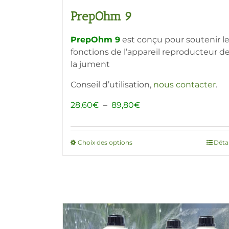
PrepOhm 9
PrepOhm 9
est conçu pour soutenir l
fonctions de l’appareil reproducteur d
la jument
Conseil d’utilisation,
nous contacter
.
Plage
28,60
€
–
89,80
€
de
prix :
28,60€
Choix des options
Ce
Détai
à
produit
89,80€
a
plusieurs
variations.
Les
options