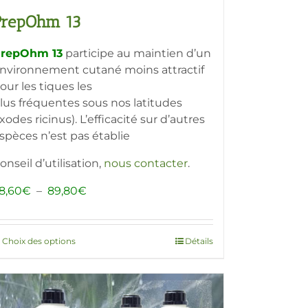
PrepOhm 13
repOhm 13
participe au maintien d’un
nvironnement cutané moins attractif
our les tiques les
lus fréquentes sous nos latitudes
Ixodes ricinus). L’efficacité sur d’autres
spèces n’est pas établie
onseil d’utilisation,
nous contacter
.
Plage
8,60
€
–
89,80
€
de
prix :
28,60€
Choix des options
Ce
Détails
à
produit
89,80€
a
plusieurs