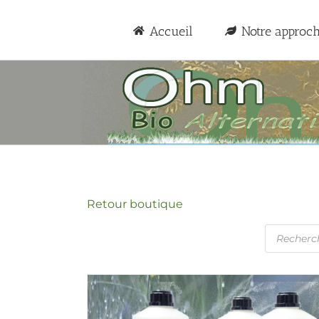
Passer
au
Accueil
Notre approc
contenu
Retour boutique
Recherc
de
produits