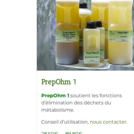
PrepOhm 1
PrepOhm 1
soutient les fonctions
d’élimination des déchets du
métabolisme.
Conseil d’utilisation,
nous contacter
.
Plage
28,60
€
–
89,80
€