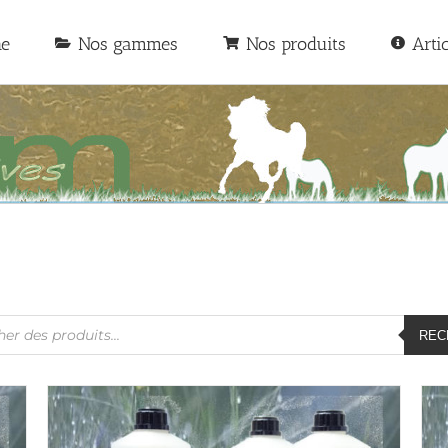
he
Nos gammes
Nos produits
Arti
he
REC