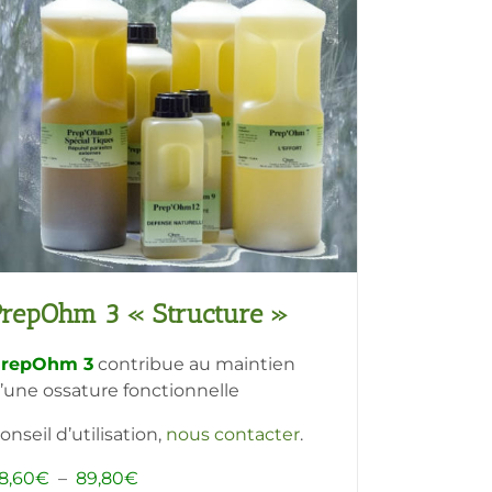
variations.
Les
options
peuvent
être
choisies
sur
la
page
du
produit
PrepOhm 3 « Structure »
repOhm 3
contribue au maintien
’une ossature fonctionnelle
onseil d’utilisation,
nous contacter
.
Plage
8,60
€
–
89,80
€