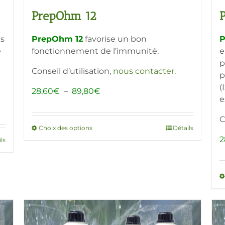
PrepOhm 12
es
PrepOhm 12
favorise un bon
P
e
fonctionnement de l’immunité.
e
p
Conseil d’utilisation,
nous contacter
.
p
(
Plage
28,60
€
–
89,80
€
e
de
prix :
C
28,60€
Choix des options
Ce
Détails
à
2
ls
produit
89,80€
a
plusieurs
variations.
Les
options
peuvent