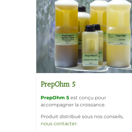
peuvent
être
choisies
sur
la
page
du
produit
PrepOhm 5
PrepOhm 5
est conçu pour
accompagner la croissance.
Produit distribué sous nos conseils,
nous contacter
.