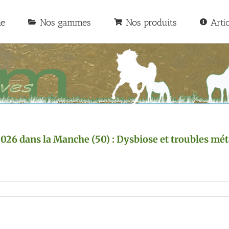
he
Nos gammes
Nos produits
Arti
t 2026 dans la Manche (50) : Dysbiose et troubles m