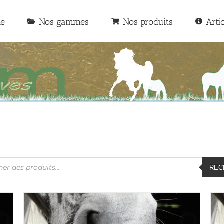
he
Nos gammes
Nos produits
Arti
he
REC