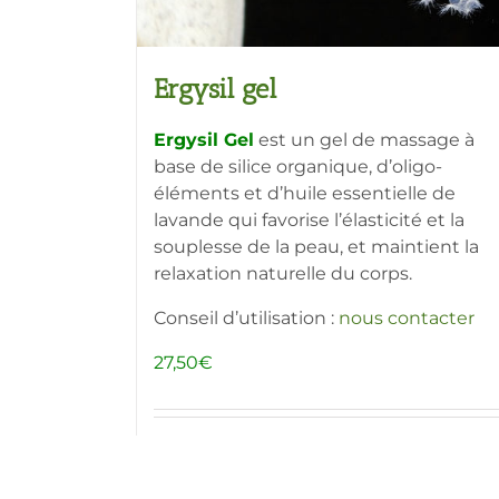
du
produit
Ergysil gel
Ergysil Gel
est un gel de massage à
base de silice organique, d’oligo-
éléments et d’huile essentielle de
lavande qui favorise l’élasticité et la
souplesse de la peau, et maintient la
relaxation naturelle du corps.
Conseil d’utilisation :
nous contacter
27,50
€
Ajouter au panier
Détai