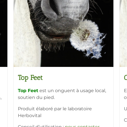
Top Feet
C
Top Feet
est un onguent à usage local,
E
,
soutien du pied.
o
Produit élaboré par le laboratoire
U
Herbovital
C
Conseil d’utilisation :
nous contacter