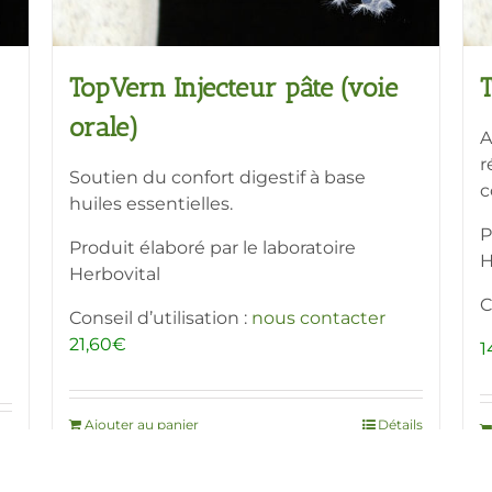
TopVern Injecteur pâte (voie
orale)
A
r
Soutien du confort digestif à base
c
huiles essentielles.
P
Produit élaboré par le laboratoire
H
Herbovital
C
Conseil d’utilisation :
nous contacter
21,60
€
1
Ajouter au panier
Détails
ls