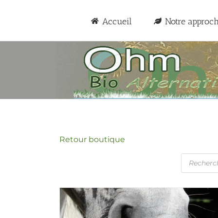
Passer
au
Accueil
Notre approc
contenu
Retour boutique
Recherc
de
produits