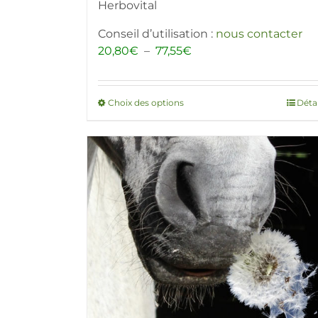
Herbovital
Conseil d’utilisation :
nous contacter
Plage
20,80
€
–
77,55
€
de
prix :
20,80€
Choix des options
Ce
Détai
à
produit
77,55€
a
plusieurs
variations.
Les
options
peuvent
être
choisies
sur
la
page