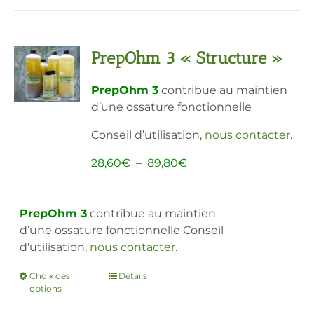
plusieurs
variations.
Les
PrepOhm 3 « Structure »
options
peuvent
PrepOhm 3
contribue au maintien
être
d’une ossature fonctionnelle
choisies
sur
Conseil d’utilisation,
nous contacter
.
la
page
Plage
28,60
€
–
89,80
€
du
de
produit
prix :
28,60€
PrepOhm 3
contribue au maintien
à
d’une ossature fonctionnelle Conseil
89,80€
d'utilisation,
nous contacter
.
Choix des
Ce
Détails
options
produit
a