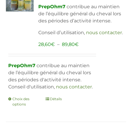
peuvent
PrepOhm7
contribue au maintien
être
de l’équilibre général du cheval lors
choisies
des périodes d’activité intense.
sur
la
Conseil d’utilisation,
nous contacter
.
page
du
Plage
28,60
€
–
89,80
€
produit
de
prix :
28,60€
PrepOhm7
contribue au maintien
à
de l’équilibre général du cheval lors
89,80€
des périodes d'activité intense.
Conseil d'utilisation,
nous contacter
.
Choix des
Ce
Détails
options
produit
a
plusieurs
variations.