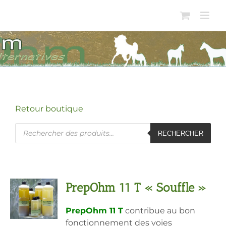
Passer
au
contenu
Retour boutique
Recherche
RECHERCHER
de
produits
PrepOhm 11 T « Souffle »
PrepOhm 11 T
contribue au bon
fonctionnement des voies