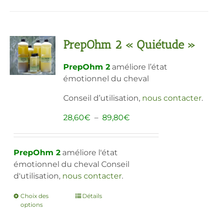
plusieurs
variations.
Les
PrepOhm 2 « Quiétude »
options
peuvent
PrepOhm 2
améliore l’état
être
émotionnel du cheval
choisies
sur
Conseil d’utilisation,
nous contacter
.
la
page
Plage
28,60
€
–
89,80
€
du
de
produit
prix :
28,60€
PrepOhm 2
améliore l'état
à
émotionnel du cheval Conseil
89,80€
d'utilisation,
nous contacter
.
Choix des
Ce
Détails
options
produit