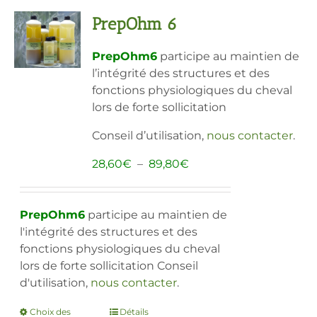
Les
PrepOhm 6
options
peuvent
PrepOhm6
participe au maintien de
être
l’intégrité des structures et des
choisies
fonctions physiologiques du cheval
sur
lors de forte sollicitation
la
page
Conseil d’utilisation,
nous contacter
.
du
produit
Plage
28,60
€
–
89,80
€
de
prix :
28,60€
PrepOhm6
participe au maintien de
à
l'intégrité des structures et des
89,80€
fonctions physiologiques du cheval
lors de forte sollicitation Conseil
d'utilisation,
nous contacter
.
Choix des
Ce
Détails