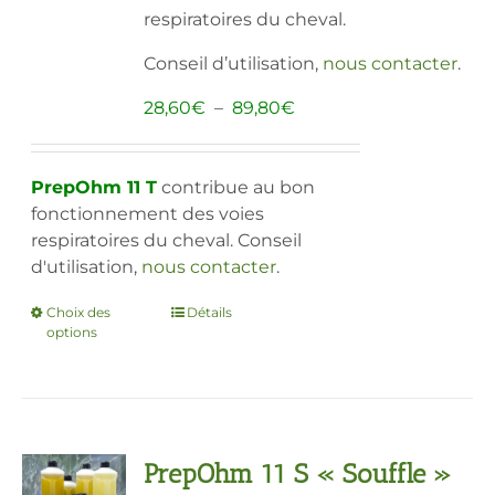
respiratoires du cheval.
Conseil d’utilisation,
nous contacter
.
Plage
28,60
€
–
89,80
€
de
prix :
28,60€
PrepOhm 11 T
contribue au bon
à
fonctionnement des voies
89,80€
respiratoires du cheval. Conseil
d'utilisation,
nous contacter
.
Choix des
Ce
Détails
options
produit
a
plusieurs
variations.
Les
PrepOhm 11 S « Souffle »
options