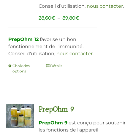
sur
Conseil d’utilisation,
nous contacter
.
la
page
Plage
28,60
€
–
89,80
€
du
de
produit
prix :
28,60€
PrepOhm 12
favorise un bon
à
fonctionnement de l'immunité.
89,80€
Conseil d'utilisation,
nous contacter
.
Choix des
Ce
Détails
options
produit
a
plusieurs
variations.
Les
PrepOhm 9
options
peuvent
PrepOhm 9
est conçu pour soutenir
être
les fonctions de l’appareil
choisies