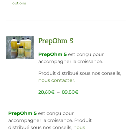
options
produit
a
plusieurs
variations.
Les
PrepOhm 5
options
peuvent
PrepOhm 5
est conçu pour
être
accompagner la croissance.
choisies
sur
Produit distribué sous nos conseils,
la
nous contacter
.
page
du
Plage
28,60
€
–
89,80
€
produit
de
prix :
28,60€
PrepOhm 5
est conçu pour
à
accompagner la croissance. Produit
89,80€
distribué sous nos conseils,
nous