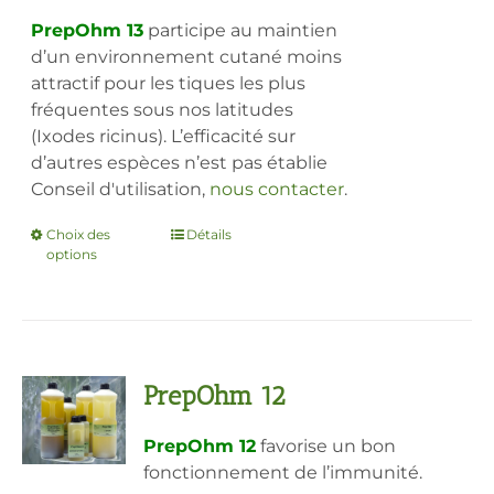
prix :
28,60€
PrepOhm 13
participe au maintien
à
d’un environnement cutané moins
89,80€
attractif pour les tiques les plus
fréquentes sous nos latitudes
(Ixodes ricinus). L’efficacité sur
d’autres espèces n’est pas établie
Conseil d'utilisation,
nous contacter
.
Choix des
Ce
Détails
options
produit
a
plusieurs
variations.
Les
PrepOhm 12
options
peuvent
PrepOhm 12
favorise un bon
être
fonctionnement de l’immunité.
choisies