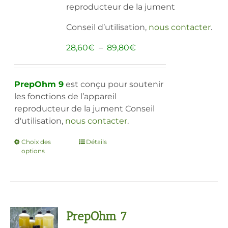
reproducteur de la jument
sur
la
Conseil d’utilisation,
nous contacter
.
page
du
Plage
28,60
€
–
89,80
€
produit
de
prix :
28,60€
PrepOhm 9
est conçu pour soutenir
à
les fonctions de l’appareil
89,80€
reproducteur de la jument Conseil
d'utilisation,
nous contacter
.
Choix des
Ce
Détails
options
produit
a
plusieurs
variations.
Les
PrepOhm 7
options