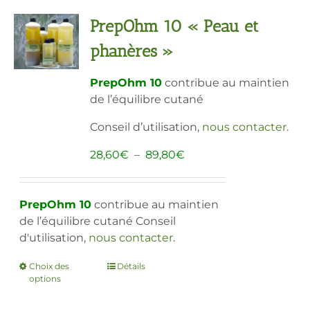
Les
PrepOhm 10 « Peau et
options
peuvent
phanères »
être
choisies
PrepOhm 10
contribue au maintien
sur
de l’équilibre cutané
la
page
Conseil d’utilisation,
nous contacter
.
du
Plage
28,60
€
–
89,80
€
produit
de
prix :
28,60€
PrepOhm 10
contribue au maintien
à
de l’équilibre cutané
Conseil
89,80€
d'utilisation,
nous contacter
.
Choix des
Ce
Détails
options
produit
a