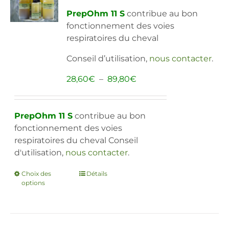
peuvent
PrepOhm 11 S
contribue au bon
être
fonctionnement des voies
choisies
respiratoires du cheval
sur
la
Conseil d’utilisation,
nous contacter
.
page
du
Plage
28,60
€
–
89,80
€
produit
de
prix :
28,60€
PrepOhm 11 S
contribue au bon
à
fonctionnement des voies
89,80€
respiratoires du cheval Conseil
d'utilisation,
nous contacter
.
Choix des
Ce
Détails
options
produit
a
plusieurs
variations.