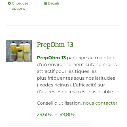
Choix des
Ce
Détails
options
produit
a
plusieurs
variations.
Les
PrepOhm 13
options
peuvent
PrepOhm 13
participe au maintien
être
d’un environnement cutané moins
choisies
attractif pour les tiques les
sur
plus fréquentes sous nos latitudes
la
(Ixodes ricinus). L’efficacité sur
page
d’autres espèces n’est pas établie
du
produit
Conseil d’utilisation,
nous contacter
.
Plage
28,60
€
–
89,80
€
de