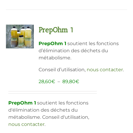
a
plusieurs
variations.
Les
PrepOhm 1
options
peuvent
PrepOhm 1
soutient les fonctions
être
d’élimination des déchets du
choisies
métabolisme.
sur
la
Conseil d’utilisation,
nous contacter
.
page
du
Plage
28,60
€
–
89,80
€
produit
de
prix :
28,60€
PrepOhm 1
soutient les fonctions
à
d'élimination des déchets du
89,80€
métabolisme. Conseil d'utilisation,
nous contacter
.