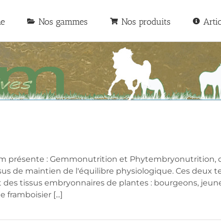
he
Nos gammes
Nos produits
Arti
présente : Gemmonutrition et Phytembryonutrition, 
sus de maintien de l'équilibre physiologique. Ces deux
nt des tissus embryonnaires de plantes : bourgeons, jeune
framboisier [...]