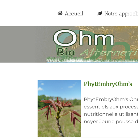
Passer
au
Accueil
Notre approc
contenu
PhytEmbryOhm’s
PhytEmbryOhm's Ohm 
essentiels aux proces
nutritionnelle utilisa
noyer Jeune pousse de 