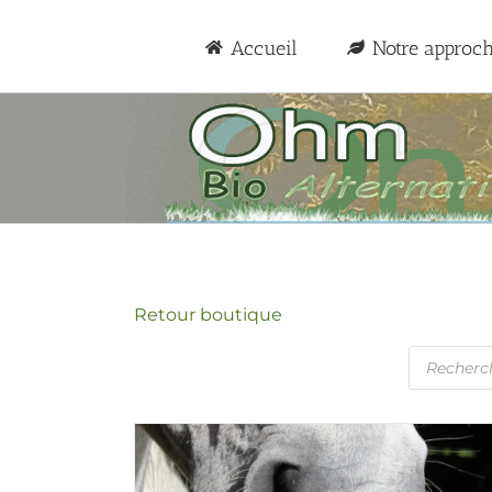
Passer
au
Accueil
Notre approc
contenu
Retour boutique
Recherc
de
produits