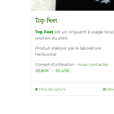
Top Feet
Top Feet
est un onguent à usage local
soutien du pied.
Produit élaboré par le laboratoire
Herbovital
Conseil d’utilisation :
nous contacter
Plage
28,80
€
–
50,45
€
de
prix :
28,80€
Choix des options
Ce
Détai
à
produit
50,45€
a
plusieurs