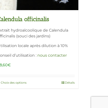
alendula officinalis
xtrait hydroalcoolique de Calendula
fficinalis (souci des jardins)
tilisation locale après dilution à 10%
onseil d’utilisation :
nous contacter
8,60
€
Choix des options
Ce
Détails
produit
a
plusieurs
variations.