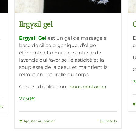
du
produit
Ergysil gel
C
,
Ergysil Gel
est un gel de massage à
E
base de silice organique, d’oligo-
o
éléments et d’huile essentielle de
U
lavande qui favorise l’élasticité et la
souplesse de la peau, et maintient la
C
relaxation naturelle du corps.
2
Conseil d’utilisation :
nous contacter
27,50
€
ls
Ajouter au panier
Détails