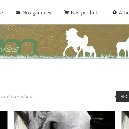
he
Nos gammes
Nos produits
Arti
he
REC