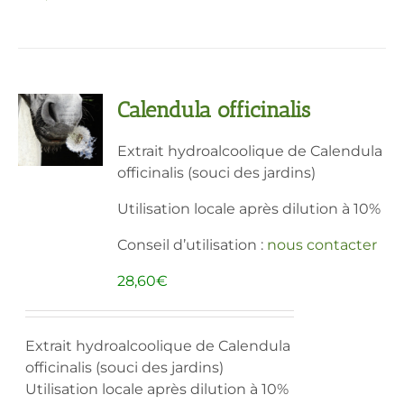
produit
a
plusieurs
variations.
Les
Calendula officinalis
options
peuvent
Extrait hydroalcoolique de Calendula
être
officinalis (souci des jardins)
choisies
sur
Utilisation locale après dilution à 10%
la
page
Conseil d’utilisation :
nous contacter
du
28,60
€
produit
Extrait hydroalcoolique de Calendula
officinalis (souci des jardins)
Utilisation locale après dilution à 10%