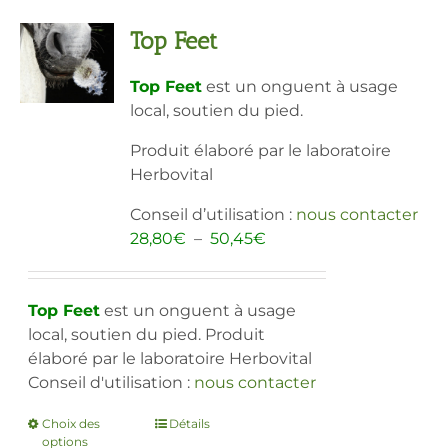
Top Feet
Top Feet
est un onguent à usage
local, soutien du pied.
Produit élaboré par le laboratoire
Herbovital
Conseil d’utilisation :
nous contacter
Plage
28,80
€
–
50,45
€
de
prix :
28,80€
Top Feet
est un onguent à usage
à
local, soutien du pied. Produit
50,45€
élaboré par le laboratoire Herbovital
Conseil d'utilisation :
nous contacter
Choix des
Ce
Détails
options