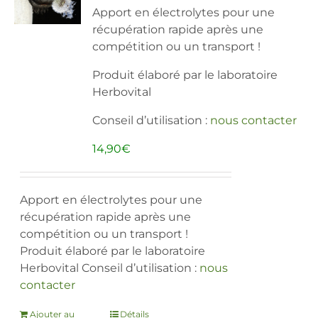
Apport en électrolytes pour une
être
récupération rapide après une
choisies
compétition ou un transport !
sur
la
Produit élaboré par le laboratoire
page
Herbovital
du
produit
Conseil d’utilisation :
nous contacter
14,90
€
Apport en électrolytes pour une
récupération rapide après une
compétition ou un transport !
Produit élaboré par le laboratoire
Herbovital Conseil d’utilisation :
nous
contacter
Ajouter au
Détails