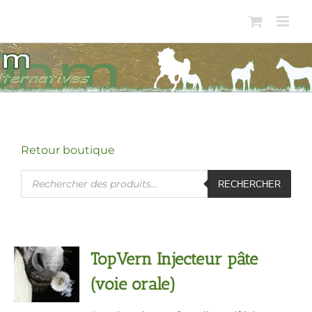
Passer
au
contenu
Retour boutique
Recherche
RECHERCHER
de
produits
TopVern Injecteur pâte
(voie orale)