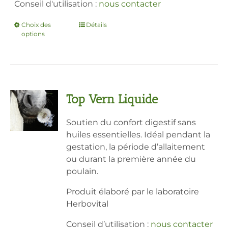
Conseil d'utilisation :
nous contacter
Choix des
Ce
Détails
options
produit
a
plusieurs
variations.
Les
Top Vern Liquide
options
peuvent
Soutien du confort digestif sans
être
huiles essentielles. Idéal pendant la
choisies
gestation, la période d’allaitement
sur
ou durant la première année du
la
poulain.
page
du
Produit élaboré par le laboratoire
produit
Herbovital
Conseil d’utilisation :
nous contacter