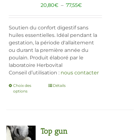
Plage
20,80
€
–
77,55
€
de
prix :
20,80€
Soutien du confort digestif sans
à
huiles essentielles. Idéal pendant la
77,55€
gestation, la période d'allaitement
ou durant la première année du
poulain. Produit élaboré par le
laboratoire Herbovital
Conseil d’utilisation :
nous contacter
Choix des
Ce
Détails
options
produit
a
plusieurs
variations.
Les
Top gun
options
peuvent