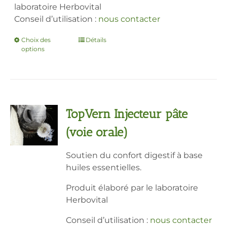
laboratoire Herbovital
Conseil d’utilisation :
nous contacter
Choix des
Ce
Détails
options
produit
a
plusieurs
variations.
Les
TopVern Injecteur pâte
options
peuvent
(voie orale)
être
choisies
Soutien du confort digestif à base
sur
huiles essentielles.
la
page
Produit élaboré par le laboratoire
du
Herbovital
produit
Conseil d’utilisation :
nous contacter