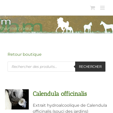
Passer
au
contenu
Retour boutique
Recherche
RECHERCHER
de
produits
Calendula officinalis
Extrait hydroalcoolique de Calendula
officinalis (souci des jardins)