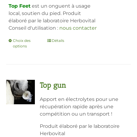
28,80€
Top Feet
est un onguent à usage
à
local, soutien du pied. Produit
50,45€
élaboré par le laboratoire Herbovital
Conseil d'utilisation :
nous contacter
Choix des
Ce
Détails
options
produit
a
plusieurs
variations.
Les
Top gun
options
peuvent
Apport en électrolytes pour une
être
récupération rapide après une
choisies
compétition ou un transport !
sur
la
Produit élaboré par le laboratoire
page
Herbovital
du