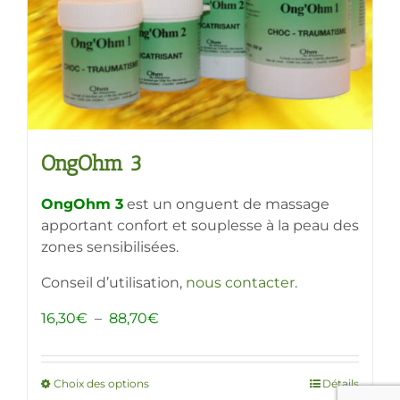
sur
la
page
du
produit
OngOhm 3
OngOhm 3
est un onguent de massage
apportant confort et souplesse à la peau des
zones sensibilisées.
Conseil d’utilisation,
nous contacter
.
Plage
16,30
€
–
88,70
€
de
prix :
16,30€
Choix des options
Ce
Détails