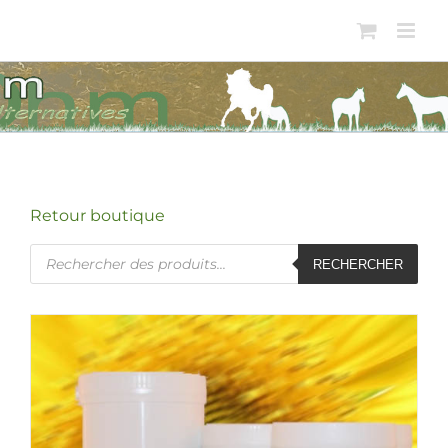
Passer
au
contenu
Retour boutique
Recherche
RECHERCHER
de
produits