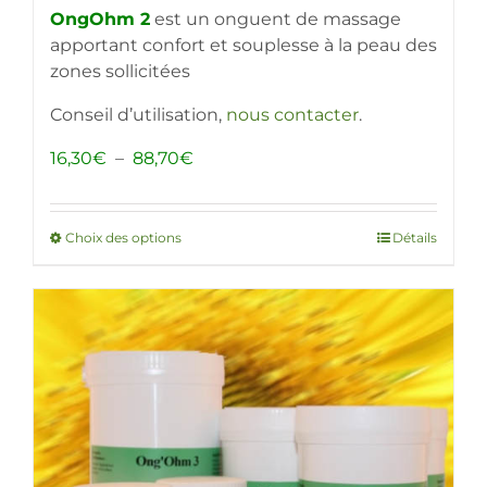
OngOhm 2
est un onguent de massage
apportant confort et souplesse à la peau des
zones sollicitées
Conseil d’utilisation,
nous contacter
.
Plage
16,30
€
–
88,70
€
de
prix :
16,30€
Choix des options
Ce
Détails
à
produit
88,70€
a
plusieurs
variations.
Les
options
peuvent
être
choisies