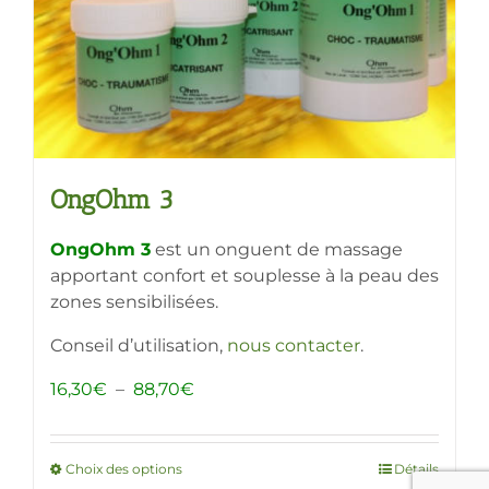
sur
la
page
du
produit
OngOhm 3
OngOhm 3
est un onguent de massage
apportant confort et souplesse à la peau des
zones sensibilisées.
Conseil d’utilisation,
nous contacter
.
Plage
16,30
€
–
88,70
€
de
prix :
16,30€
Choix des options
Ce
Détails