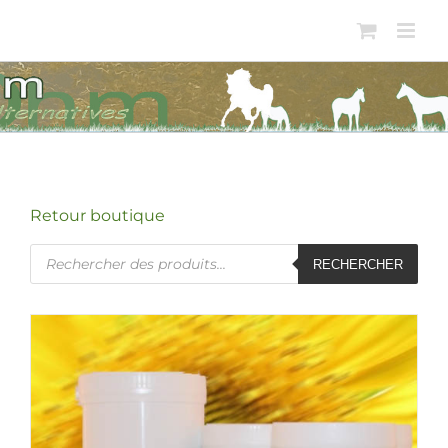
Passer
au
contenu
Retour boutique
Recherche
RECHERCHER
de
produits