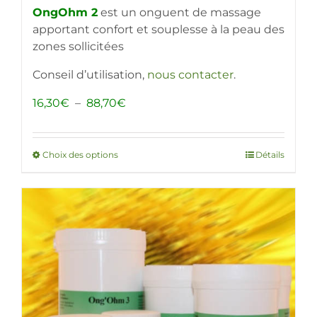
OngOhm 2
est un onguent de massage
apportant confort et souplesse à la peau des
zones sollicitées
Conseil d’utilisation,
nous contacter
.
Plage
16,30
€
–
88,70
€
de
prix :
16,30€
Choix des options
Ce
Détails
à
produit
88,70€
a
plusieurs
variations.
Les
options
peuvent
être
choisies