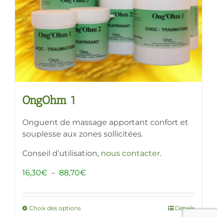
choisies
sur
la
page
du
produit
OngOhm 1
Onguent de massage apportant confort et
souplesse aux zones sollicitées.
Conseil d’utilisation,
nous contacter
.
Plage
16,30
€
–
88,70
€
de
prix :
16,30€
Choix des options
Ce
Détails