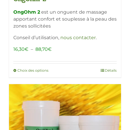
OngOhm 2
est un onguent de massage
apportant confort et souplesse à la peau des
zones sollicitées
Conseil d’utilisation,
nous contacter
.
Plage
16,30
€
–
88,70
€
de
prix :
16,30€
Choix des options
Ce
Détails
à
produit
88,70€
a
plusieurs
variations.
Les
options
peuvent
être