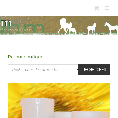
Passer
au
contenu
Retour boutique
Recherche
RECHERCHER
de
produits