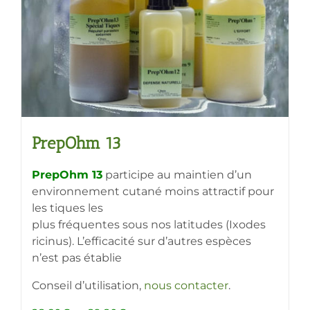
choisies
sur
la
page
du
produit
PrepOhm 13
PrepOhm 13
participe au maintien d’un
environnement cutané moins attractif pour
les tiques les
plus fréquentes sous nos latitudes (Ixodes
ricinus). L’efficacité sur d’autres espèces
n’est pas établie
Conseil d’utilisation,
nous contacter
.