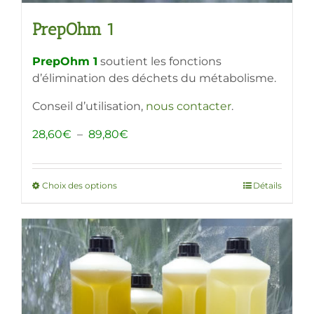
PrepOhm 1
PrepOhm 1
soutient les fonctions
d’élimination des déchets du métabolisme.
Conseil d’utilisation,
nous contacter
.
Plage
28,60
€
–
89,80
€
de
prix :
28,60€
Choix des options
Ce
Détails
à
produit
89,80€
a
plusieurs
variations.
Les
options
peuvent