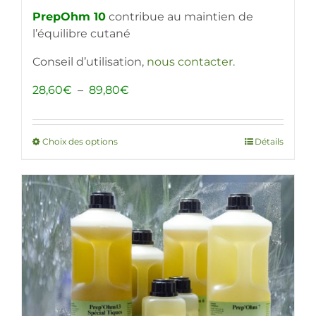
PrepOhm 10
contribue au maintien de
l’équilibre cutané
Conseil d’utilisation,
nous contacter
.
Plage
28,60
€
–
89,80
€
de
prix :
28,60€
Choix des options
Ce
Détails
à
produit
89,80€
a
plusieurs
variations.
Les
options
peuvent
être
choisies
sur