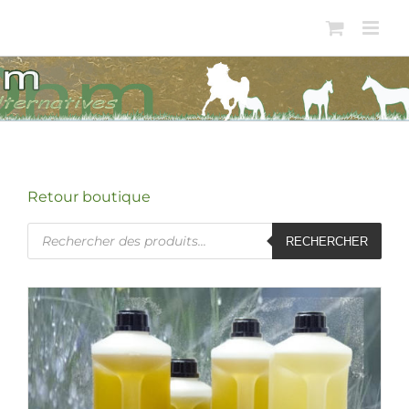
Passer
au
contenu
Retour boutique
Recherche
RECHERCHER
de
produits