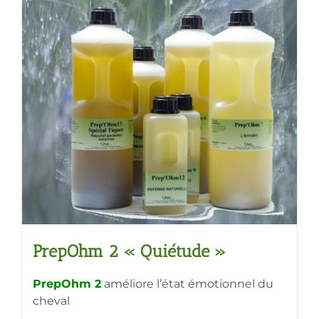
plusieurs
variations.
Les
options
peuvent
être
choisies
sur
la
page
du
produit
PrepOhm 2 « Quiétude »
PrepOhm 2
améliore l’état émotionnel du
cheval