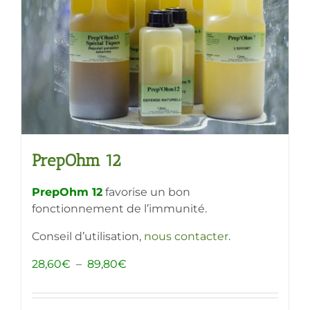
PrepOhm 12
PrepOhm 12
favorise un bon
fonctionnement de l’immunité.
Conseil d’utilisation,
nous contacter
.
Plage
28,60
€
–
89,80
€
de
prix :