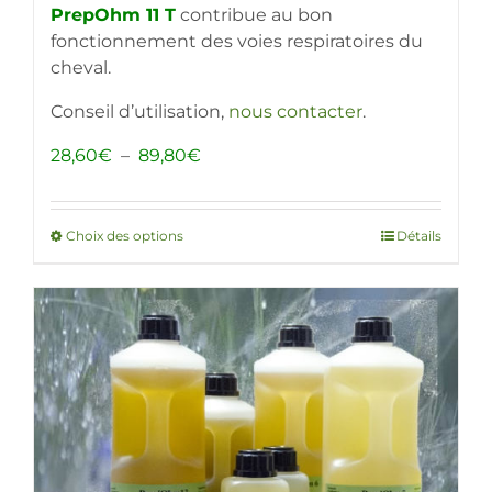
PrepOhm 11 T
contribue au bon
fonctionnement des voies respiratoires du
cheval.
Conseil d’utilisation,
nous contacter
.
Plage
28,60
€
–
89,80
€
de
prix :
28,60€
Choix des options
Ce
Détails
à
produit
89,80€
a
plusieurs
variations.
Les
options
peuvent
être
choisies