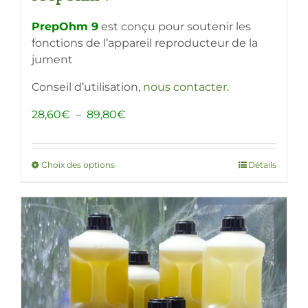
PrepOhm 9
est conçu pour soutenir les
fonctions de l’appareil reproducteur de la
jument
Conseil d’utilisation,
nous contacter
.
Plage
28,60
€
–
89,80
€
de
prix :
28,60€
Choix des options
Ce
Détails
à
produit
89,80€
a
plusieurs
variations.
Les
options
peuvent
être