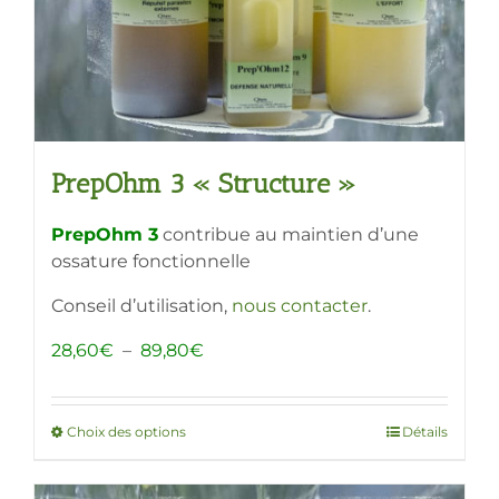
la
page
du
produit
PrepOhm 3 « Structure »
PrepOhm 3
contribue au maintien d’une
ossature fonctionnelle
Conseil d’utilisation,
nous contacter
.
Plage
28,60
€
–
89,80
€
de
prix :
28,60€
Choix des options
Ce
Détails
à
produit
89,80€
a