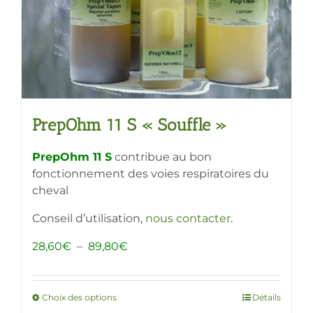
sur
la
page
du
produit
PrepOhm 11 S « Souffle »
PrepOhm 11 S
contribue au bon
fonctionnement des voies respiratoires du
cheval
Conseil d’utilisation,
nous contacter
.
Plage
28,60
€
–
89,80
€
de
prix :
28,60€
Choix des options
Ce
Détails
à