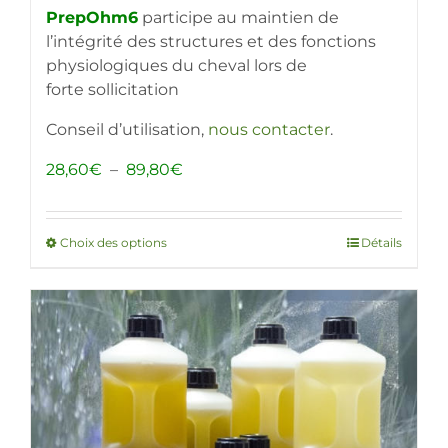
PrepOhm6
participe au maintien de
l’intégrité des structures et des fonctions
physiologiques du cheval lors de
forte sollicitation
Conseil d’utilisation,
nous contacter
.
Plage
28,60
€
–
89,80
€
de
prix :
28,60€
Choix des options
Ce
Détails
à
produit
89,80€
a
plusieurs
variations.
Les
options
peuvent
être