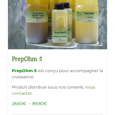
être
choisies
sur
la
page
du
produit
PrepOhm 5
PrepOhm 5
est conçu pour accompagner la
croissance.
Produit distribué sous nos conseils,
nous
contacter
.
Plage
28,60
€
–
89,80
€
de