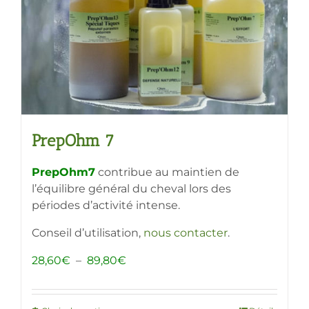
choisies
sur
la
page
du
produit
PrepOhm 7
PrepOhm7
contribue au maintien de
l’équilibre général du cheval lors des
périodes d’activité intense.
Conseil d’utilisation,
nous contacter
.
Plage
28,60
€
–
89,80
€
de
prix :