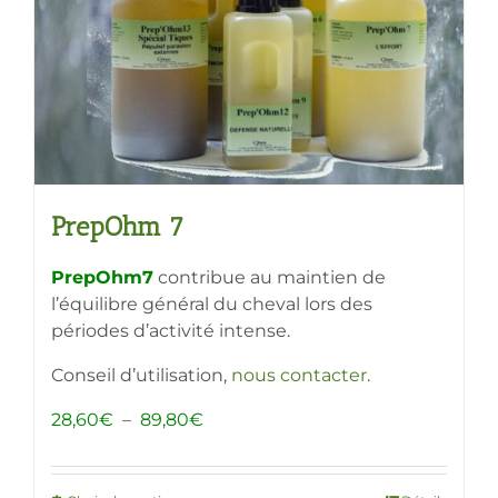
choisies
sur
la
page
du
produit
PrepOhm 7
PrepOhm7
contribue au maintien de
l’équilibre général du cheval lors des
périodes d’activité intense.
Conseil d’utilisation,
nous contacter
.
Plage
28,60
€
–
89,80
€
de
prix :