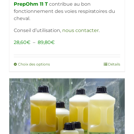
PrepOhm 11 T
contribue au bon
fonctionnement des voies respiratoires du
cheval.
Conseil d’utilisation,
nous contacter
.
Plage
28,60
€
–
89,80
€
de
prix :
28,60€
Choix des options
Ce
Détails
à
produit
89,80€
a
plusieurs
variations.
Les
options
peuvent
être
choisies