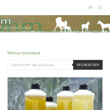
Passer
au
contenu
Retour boutique
Recherche
RECHERCHER
de
produits