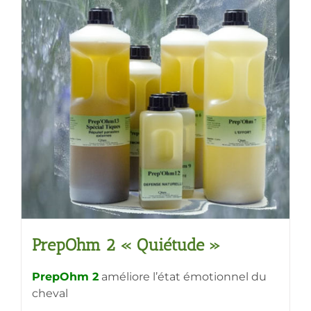
plusieurs
variations.
Les
options
peuvent
être
choisies
sur
la
page
du
produit
PrepOhm 2 « Quiétude »
PrepOhm 2
améliore l’état émotionnel du
cheval