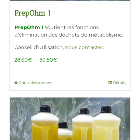
PrepOhm 1
PrepOhm 1
soutient les fonctions
d’élimination des déchets du métabolisme.
Conseil d’utilisation,
nous contacter
.
Plage
28,60
€
–
89,80
€
de
prix :
28,60€
Choix des options
Ce
Détails
à
produit
89,80€
a
plusieurs
variations.
Les
options
peuvent