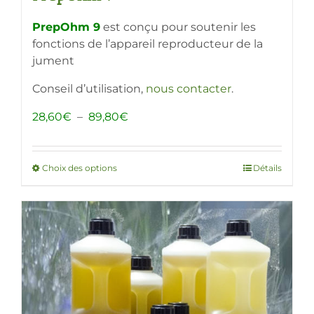
PrepOhm 9
est conçu pour soutenir les
fonctions de l’appareil reproducteur de la
jument
Conseil d’utilisation,
nous contacter
.
Plage
28,60
€
–
89,80
€
de
prix :
28,60€
Choix des options
Ce
Détails
à
produit
89,80€
a
plusieurs
variations.
Les
options
peuvent
être