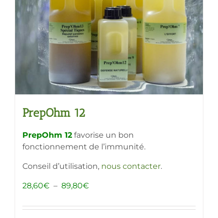
PrepOhm 12
PrepOhm 12
favorise un bon
fonctionnement de l’immunité.
Conseil d’utilisation,
nous contacter
.
Plage
28,60
€
–
89,80
€
de
prix :