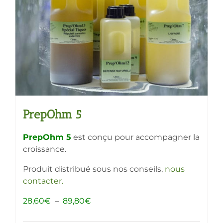
être
choisies
sur
la
page
du
produit
PrepOhm 5
PrepOhm 5
est conçu pour accompagner la
croissance.
Produit distribué sous nos conseils,
nous
contacter
.
Plage
28,60
€
–
89,80
€
de