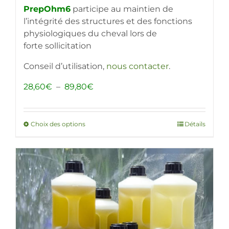
PrepOhm6
participe au maintien de
l’intégrité des structures et des fonctions
physiologiques du cheval lors de
forte sollicitation
Conseil d’utilisation,
nous contacter
.
Plage
28,60
€
–
89,80
€
de
prix :
28,60€
Choix des options
Ce
Détails
à
produit
89,80€
a
plusieurs
variations.
Les
options
peuvent
être