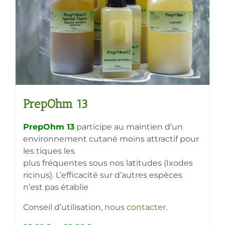
choisies
sur
la
page
du
produit
PrepOhm 13
PrepOhm 13
participe au maintien d’un
environnement cutané moins attractif pour
les tiques les
plus fréquentes sous nos latitudes (Ixodes
ricinus). L’efficacité sur d’autres espèces
n’est pas établie
Conseil d’utilisation,
nous contacter
.