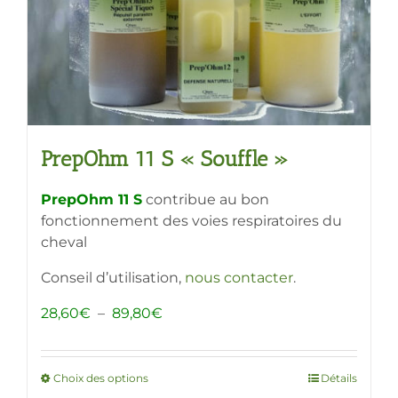
sur
la
page
du
produit
PrepOhm 11 S « Souffle »
PrepOhm 11 S
contribue au bon
fonctionnement des voies respiratoires du
cheval
Conseil d’utilisation,
nous contacter
.
Plage
28,60
€
–
89,80
€
de
prix :
28,60€
Choix des options
Ce
Détails
à