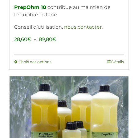
PrepOhm 10
contribue au maintien de
l’équilibre cutané
Conseil d’utilisation,
nous contacter
.
Plage
28,60
€
–
89,80
€
de
prix :
28,60€
Choix des options
Ce
Détails
à
produit
89,80€
a
plusieurs
variations.
Les
options
peuvent
être
choisies
sur