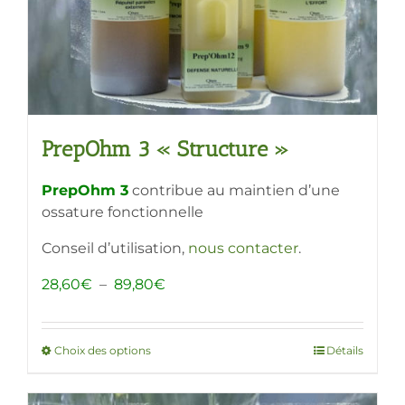
la
page
du
produit
PrepOhm 3 « Structure »
PrepOhm 3
contribue au maintien d’une
ossature fonctionnelle
Conseil d’utilisation,
nous contacter
.
Plage
28,60
€
–
89,80
€
de
prix :
28,60€
Choix des options
Ce
Détails
à
produit
89,80€
a